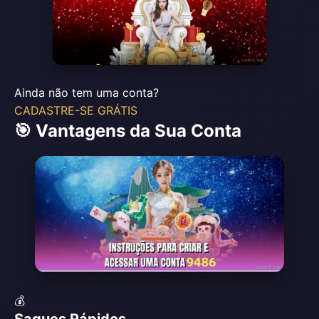
Ainda não tem uma conta?
CADASTRE-SE GRÁTIS
🎯 Vantagens da Sua Conta
💰
Saques Rápidos