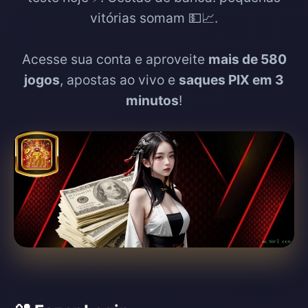
vitórias somam 💵📈.
Acesse sua conta e aproveite
mais de 580
jogos
, apostas ao vivo e
saques PIX em 3
minutos
!