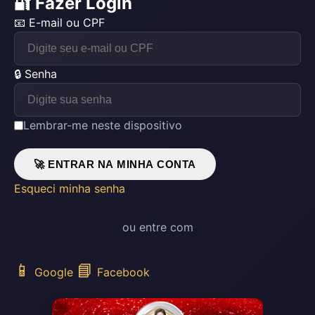
🔐 Fazer Login
📧 E-mail ou CPF
🔒 Senha
Lembrar-me neste dispositivo
🚀 ENTRAR NA MINHA CONTA
Esqueci minha senha
ou entre com
📱
📘
Google
Facebook