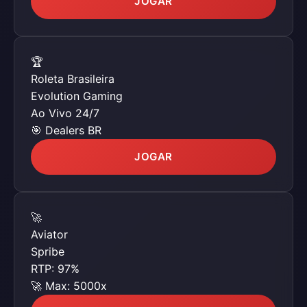
JOGAR
🏆
Roleta Brasileira
Evolution Gaming
Ao Vivo 24/7
🎯 Dealers BR
JOGAR
🚀
Aviator
Spribe
RTP: 97%
🚀 Max: 5000x