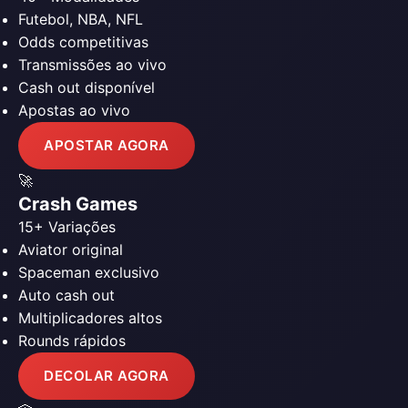
Futebol, NBA, NFL
Odds competitivas
Transmissões ao vivo
Cash out disponível
Apostas ao vivo
APOSTAR AGORA
🚀
Crash Games
15+ Variações
Aviator original
Spaceman exclusivo
Auto cash out
Multiplicadores altos
Rounds rápidos
DECOLAR AGORA