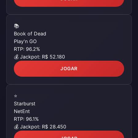
📚
Book of Dead
Play'n GO
RTP: 96.2%
💰 Jackpot: R$ 52.180
JOGAR
⭐
Starburst
NetEnt
RTP: 96.1%
💰 Jackpot: R$ 28.450