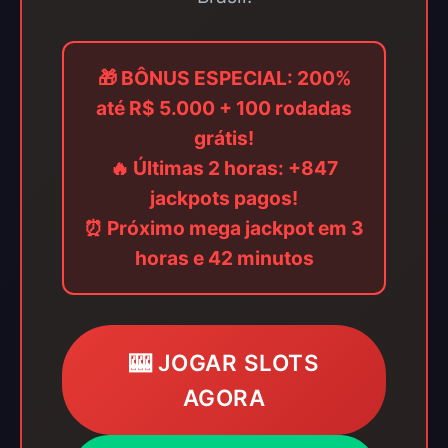
🎁 BÔNUS ESPECIAL: 200%
até R$ 5.000 + 100 rodadas
grátis!
🔥 Últimas 2 horas: +847
jackpots pagos!
⏰ Próximo mega jackpot em 3
horas e 42 minutos
🎰 JOGAR SLOTS
AGORA