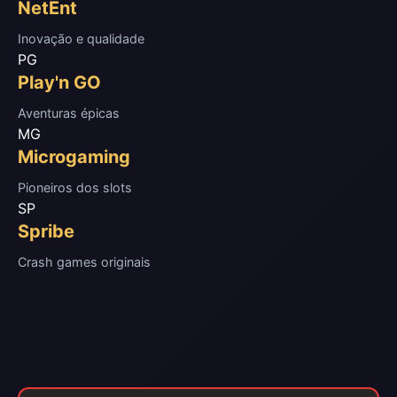
NetEnt
Inovação e qualidade
PG
Play'n GO
Aventuras épicas
MG
Microgaming
Pioneiros dos slots
SP
Spribe
Crash games originais