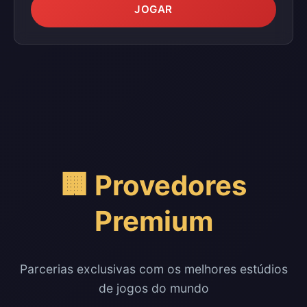
JOGAR
🏢 Provedores
Premium
Parcerias exclusivas com os melhores estúdios
de jogos do mundo