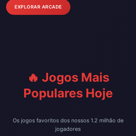
EXPLORAR ARCADE
🔥 Jogos Mais
Populares Hoje
Os jogos favoritos dos nossos 1.2 milhão de
jogadores