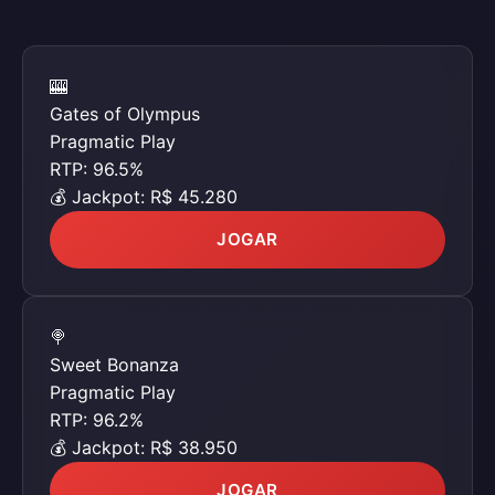
🎰
Gates of Olympus
Pragmatic Play
RTP: 96.5%
💰 Jackpot: R$ 45.280
JOGAR
🍭
Sweet Bonanza
Pragmatic Play
RTP: 96.2%
💰 Jackpot: R$ 38.950
JOGAR