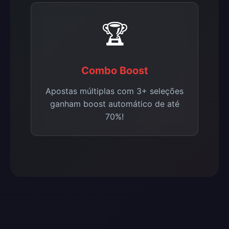
🏆
Combo Boost
Apostas múltiplas com 3+ seleções
ganham boost automático de até
70%!