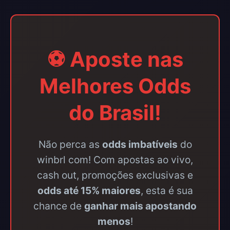
⚽ Aposte nas
Melhores Odds
do Brasil!
Não perca as
odds imbatíveis
do
winbrl com! Com apostas ao vivo,
cash out, promoções exclusivas e
odds até 15% maiores
, esta é sua
chance de
ganhar mais apostando
menos
!