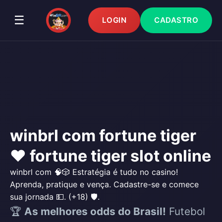
☰
LOGIN
CADASTRO
winbrl com fortune tiger
❤️ fortune tiger slot online
winbrl com 🧠🎲 Estratégia é tudo no casino!
Aprenda, pratique e vença. Cadastre-se e comece
sua jornada 💵. (+18) 🛡️.
🏆
As melhores odds do Brasil!
Futebol