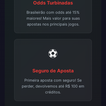
Odds Turbinadas
Brasileirão com odds até 15%
maiores! Mais valor para suas
apostas nos principais jogos.
⚽
Seguro de Aposta
Primeira aposta com seguro! Se
perder, devolvemos até R$ 100 em
créditos.