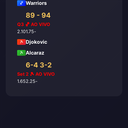
Warriors
🏀
89 - 94
Q3 🏀 AO VIVO
2.10
1.75
-
Djokovic
🎾
Alcaraz
🎾
6-4 3-2
Set 2 🎾 AO VIVO
1.65
2.25
-