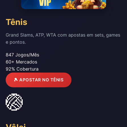
Tênis
Grand Slams, ATP, WTA com apostas em sets, games
e pontos.
847
Jogos/Mês
60+
Mercados
92%
Cobertura
🎾 APOSTAR NO TÊNIS
🏐