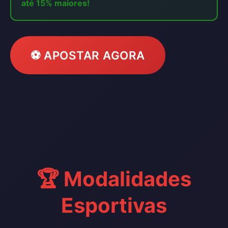
até 15% maiores!
⚽ APOSTAR AGORA
🏆 Modalidades
Esportivas